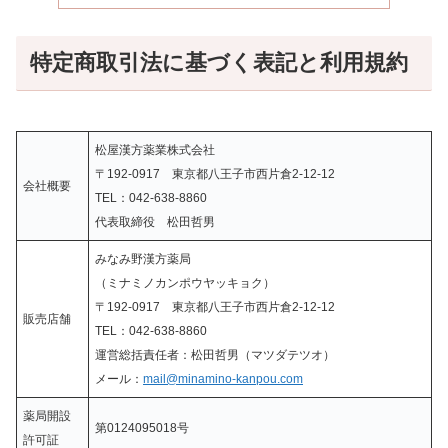
特定商取引法に基づく表記と利用規約
松屋漢方薬業株式会社
〒192-0917 東京都八王子市西片倉2-12-12
会社概要
TEL：042-638-8860
代表取締役 松田哲男
みなみ野漢方薬局
（ミナミノカンポウヤッキョク）
〒192-0917 東京都八王子市西片倉2-12-12
販売店舗
TEL：042-638-8860
運営総括責任者：松田哲男（マツダテツオ）
メール：
mail@minamino-kanpou.com
薬局開設
第0124095018号
許可証