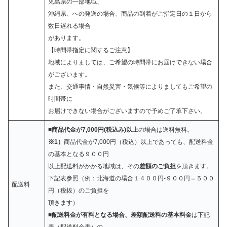
児島県の一部地域、
沖縄県、への発送の場合、商品の到着がご指定日の１日から
数日遅れる場合
があります。
【時間帯指定に関するご注意】
地域によりましては、ご希望の時間帯にお届けできない場合
がございます。
また、交通事情・自然災害・気候等によりましてもご希望の
時間帯に
お届けできない場合がございますので予めご了承下さい。
■
商品代金が7,000円(税込み)以上
の場合は送料無料。
※1）
商品代金が7,000円（税込）以上であっても、配送料金
の基本となる９００円
以上配送料がかかる地域は、その
差額のご負担
を頂きます。
下記表参照（例：北海道の場合１４００円-９００円＝５００
配送料
円（税抜）のご負担を
頂きます）
■
配送料金が有料となる場合、差額配送料の基本料金
は下記
表（配送料金表）の