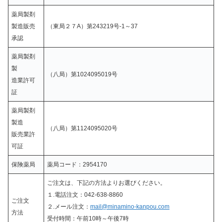
薬局製剤
製造販売
（東局２７A）第243219号-1～37
承認
薬局製剤
製
（八局）第1024095019号
造業許可
証
薬局製剤
製造
（八局）第1124095020号
販売業許
可証
保険薬局
薬局コード：2954170
ご注文は、下記の方法よりお選びください。
１.電話注文：042-638-8860
ご注文
２.メール注文：
mail@minamino-kanpou.com
方法
受付時間：午前10時～午後7時