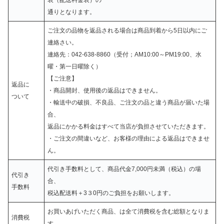
通りとなります。
ご注文の品物を返品される場合は商品到着から5日以内にご
連絡さい。
連絡先：042-638-8860（受付；AM10:00～PM19:00、水
曜・第一日曜除く）
【
ご注意】
返品に
・商品開封、使用後の返品はできません。
ついて
・輸送中の破損、不良品、ご注文の品と違う商品が届いた場
合、
返品にかかる料金はすべて当店が負担させていただきます。
・ご注文の間違いなど、お客様の理由による返品はできませ
ん。
代引き手数料として、商品代金7,000円未満（税込）の場
代引き
合、
手数料
税込配送料＋3３0円のご負担をお願いします。
お買いあげいただく商品、は全て消費税を含む総額となりま
消費税
す。