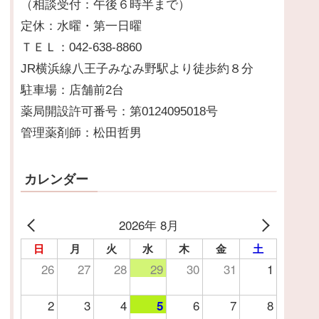
（相談受付：午後６時半まで）
定休：水曜・第一日曜
ＴＥＬ：042-638-8860
JR横浜線八王子みなみ野駅より徒歩約８分
駐車場：店舗前2台
薬局開設許可番号：第0124095018号
管理薬剤師：松田哲男
カレンダー
2026年 8月
日
月
火
水
木
金
土
26
27
28
29
30
31
1
2
3
4
6
7
8
5