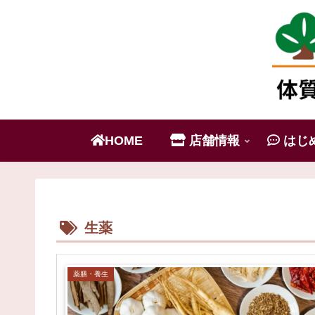
HOME
店舗情報
はじ
生薬
薬膳・養生