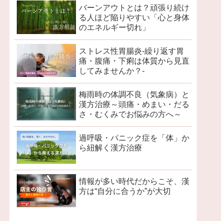
バーンアウトとは？頑張り続け
る人ほど陥りやすい「心と身体
のエネルギー切れ」
ストレス性胃腸炎-繰り返す胃
痛・腹痛・下痢は体質から見直
してみませんか？-
梅雨時の体調不良（気象病）と
漢方治療～頭痛・めまい・だる
さ・むくみでお悩みの方へ～
過呼吸・パニック症を「体」か
ら紐解く漢方治療
情報が多い時代だからこそ、漢
方は“自分に合うか”が大切