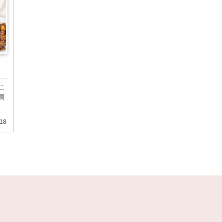
に
調
。
.18