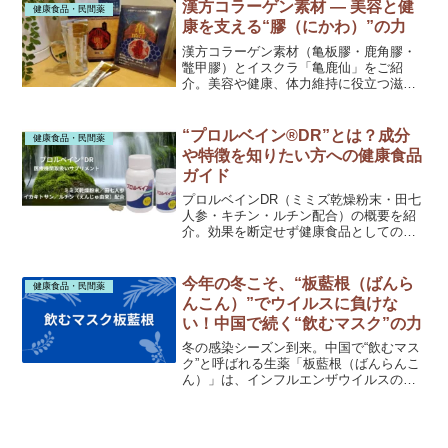
漢方コラーゲン素材 ― 美容と健
健康食品・民間薬
康を支える“膠（にかわ）”の力
漢方コラーゲン素材（亀板膠・鹿角膠・
鼈甲膠）とイスクラ「亀鹿仙」をご紹
介。美容や健康、体力維持に役立つ滋養
素材で、当店では試飲サービスも行って
います。
“プロルベイン®DR”とは？成分
健康食品・民間薬
や特徴を知りたい方への健康食品
ガイド
プロルベインDR（ミミズ乾燥粉末・田七
人参・キチン・ルチン配合）の概要を紹
介。効果を断定せず健康食品としての位
置づけを説明。詳しい情報や相談は個別
に承ります。
今年の冬こそ、“板藍根（ばんら
健康食品・民間薬
んこん）”でウイルスに負けな
い！中国で続く“飲むマスク”の力
冬の感染シーズン到来。中国で“飲むマス
ク”と呼ばれる生薬「板藍根（ばんらんこ
ん）」は、インフルエンザウイルスの増
殖抑制などの研究もあり、体の中から守
る自然の知恵。のどの違和感や流行前の
予防におすすめ。