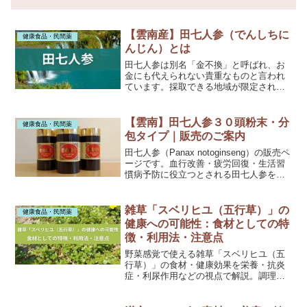
【雲南産】田七人参（でんしちに
健康食品・民間薬
んじん）とは
田七人参は別名「金不換」と呼ばれ、お
金にも代えられない貴重なものと言われ
ています。採取できる地域が限定されて
いるからだけではなく、その働きが貴重
なのです
【雲南】田七人参３０頭粉末・分
健康食品・民間薬
包タイプ｜販売のご案内
田七人参（Panax notoginseng）の販売ペ
ージです。血行改善・疲労回復・生活習
慣病予防に役立つとされる田七人参を全
国発送いたします。詳細はお電話・メー
ルでお問い合わせください。
雑草「スベリヒユ（五行草）」の
健康食品・民間薬
健康への可能性：食材としての特
徴・利用法・注意点
野菜感覚で使える雑草「スベリヒユ（五
行草）」の食材・健康効果を栄養・抗炎
症・利尿作用などの視点で解説。調理法
や注意点も含め、安全に取り入れるコツ
をご紹介。