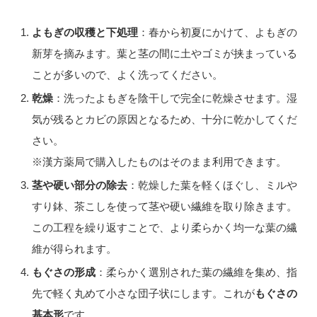
よもぎの収穫と下処理
：春から初夏にかけて、よもぎの
新芽を摘みます。葉と茎の間に土やゴミが挟まっている
ことが多いので、よく洗ってください。
乾燥
：洗ったよもぎを陰干しで完全に乾燥させます。湿
気が残るとカビの原因となるため、十分に乾かしてくだ
さい。
※漢方薬局で購入したものはそのまま利用できます。
茎や硬い部分の除去
：乾燥した葉を軽くほぐし、ミルや
すり鉢、茶こしを使って茎や硬い繊維を取り除きます。
この工程を繰り返すことで、より柔らかく均一な葉の繊
維が得られます。
もぐさの形成
：柔らかく選別された葉の繊維を集め、指
先で軽く丸めて小さな団子状にします。これが
もぐさの
基本形
です。