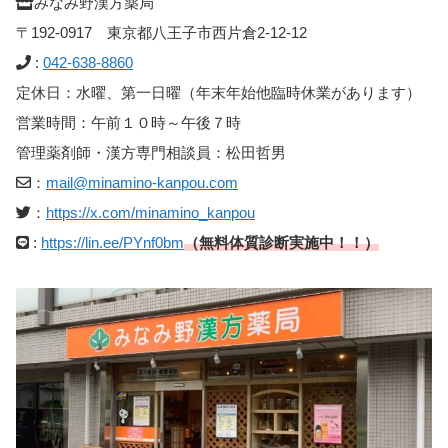
みなみ野漢方薬局
〒192-0917 東京都八王子市西片倉2-12-12
:
042-638-8860
定休日：水曜、第一日曜（年末年始他臨時休業があります）
営業時間：午前１０時～午後７時
管理薬剤師・漢方専門相談員：松田哲男
：
mail@minamino-kanpou.com
：
https://x.com/minamino_kanpou
:
https://lin.ee/PYnf0bm
（無料体質診断実施中！！）