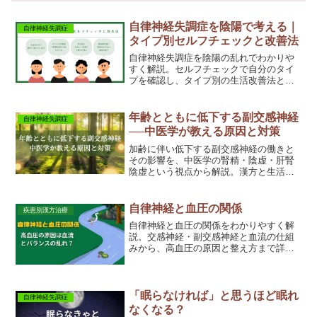
自律神経失調症を陰陽で考える｜
自律神経失調症
タイプ別セルフチェックと改善法
自律神経失調症を陰陽の乱れでわかりや
すく解説。セルフチェックで自分のタイ
プを確認し、タイプ別の生活改善法と相
談の目安を紹介します。
年齢とともに低下する副交感神経
自律神経失調症
──中医学が教える原因と対策
加齢に伴い低下する副交感神経の働きと
その影響を、中医学の腎精・陰虚・肝腎
陰虚という視点から解説。漢方と生活習
慣でできる具体的ケアも詳しく紹介しま
す。
自律神経と血圧の関係
疾患別漢方治療
自律神経と血圧の関係をわかりやすく解
説。交感神経・副交感神経と血流の仕組
みから、高血圧の原因と整え方まで詳し
く説明します。数値だけでなく体のバラ
ンスを整えることが大切です。
「眠らなければ」と思うほど眠れ
自律神経失調症
なくなる？