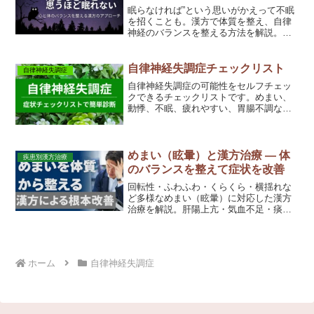
眠らなければ”という思いがかえって不眠
を招くことも。漢方で体質を整え、自律
神経のバランスを整える方法を解説。不
眠・緊張にお悩みの方へ
自律神経失調症チェックリスト
自律神経失調症
自律神経失調症の可能性をセルフチェッ
クできるチェックリストです。めまい、
動悸、不眠、疲れやすい、胃腸不調など
の症状が当てはまるか確認できます。自
律神経の乱れやすい体質や生活習慣、整
える方法についてもわかりやすく解説し
ます。
めまい（眩暈）と漢方治療 ― 体
疾患別漢方治療
のバランスを整えて症状を改善
回転性・ふわふわ・くらくら・横揺れな
ど多様なめまい（眩暈）に対応した漢方
治療を解説。肝陽上亢・気血不足・痰湿
など体質別の原因と代表処方を紹介し、
体の内側から症状改善をサポートしま
す。
ホーム
自律神経失調症