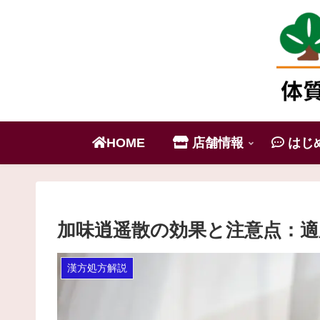
HOME
店舗情報
はじ
加味逍遥散の効果と注意点：適
漢方処方解説