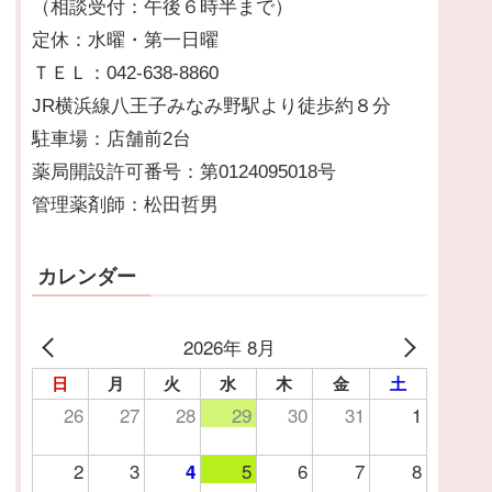
（相談受付：午後６時半まで）
定休：水曜・第一日曜
ＴＥＬ：042-638-8860
JR横浜線八王子みなみ野駅より徒歩約８分
駐車場：店舗前2台
薬局開設許可番号：第0124095018号
管理薬剤師：松田哲男
カレンダー
2026年 8月
日
月
火
水
木
金
土
26
27
28
29
30
31
1
2
3
5
6
7
8
4