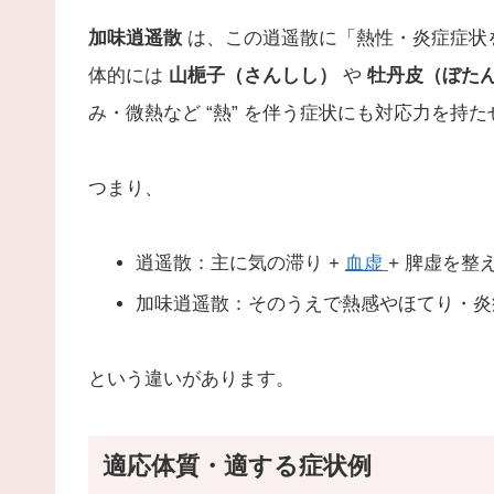
加味逍遥散
は、この逍遥散に「熱性・炎症症状
体的には
山梔子（さんしし）
や
牡丹皮（ぼた
み・微熱など “熱” を伴う症状にも対応力を持
つまり、
逍遥散：主に気の滞り +
血虚
+ 脾虚を整
加味逍遥散：そのうえで熱感やほてり・炎
という違いがあります。
適応体質・適する症状例