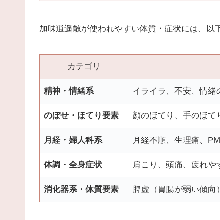
加味逍遥散が使われやすい体質・症状には、以
カテゴリ
精神・情緒系
イライラ、不安、情緒
のぼせ・ほてり要素
顔のほてり、手のほて
月経・婦人科系
月経不順、生理痛、P
体調・全身症状
肩こり、頭痛、疲れや
消化器系・体質要素
脾虚（胃腸が弱い傾向