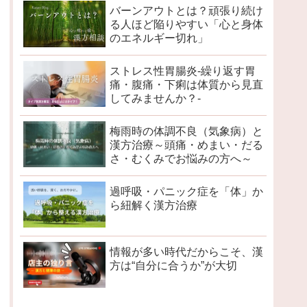
バーンアウトとは？頑張り続け
る人ほど陥りやすい「心と身体
のエネルギー切れ」
ストレス性胃腸炎-繰り返す胃
痛・腹痛・下痢は体質から見直
してみませんか？-
梅雨時の体調不良（気象病）と
漢方治療～頭痛・めまい・だる
さ・むくみでお悩みの方へ～
過呼吸・パニック症を「体」か
ら紐解く漢方治療
情報が多い時代だからこそ、漢
方は“自分に合うか”が大切