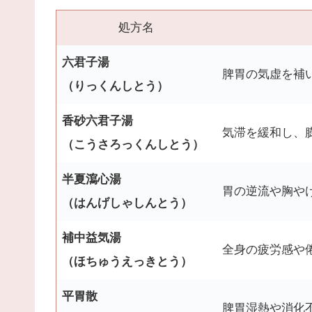
処方名
六君子湯
脾胃の気虚を補
（りっくんしとう）
香砂六君子湯
気滞を緩和し、
（こうさろっくんしとう）
半夏瀉心湯
胃の逆流や胸や
（はんげしゃしんとう）
補中益気湯
全身の疲労感や
（ほちゅうえっきとう）
平胃散
脾胃湿熱や消化