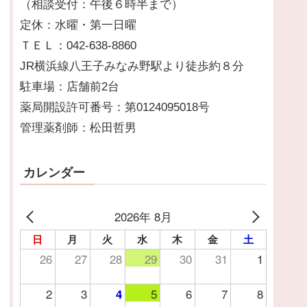
（相談受付：午後６時半まで）
定休：水曜・第一日曜
ＴＥＬ：042-638-8860
JR横浜線八王子みなみ野駅より徒歩約８分
駐車場：店舗前2台
薬局開設許可番号：第0124095018号
管理薬剤師：松田哲男
カレンダー
2026年 8月
日
月
火
水
木
金
土
26
27
28
29
30
31
1
2
3
5
6
7
8
4