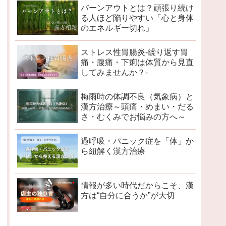
バーンアウトとは？頑張り続け
る人ほど陥りやすい「心と身体
のエネルギー切れ」
ストレス性胃腸炎-繰り返す胃
痛・腹痛・下痢は体質から見直
してみませんか？-
梅雨時の体調不良（気象病）と
漢方治療～頭痛・めまい・だる
さ・むくみでお悩みの方へ～
過呼吸・パニック症を「体」か
ら紐解く漢方治療
情報が多い時代だからこそ、漢
方は“自分に合うか”が大切