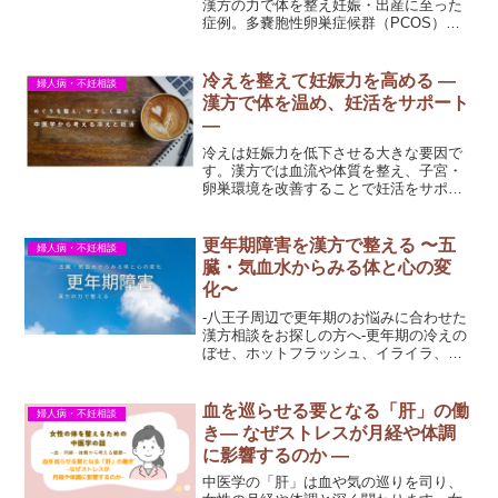
漢方の力で体を整え妊娠・出産に至った
症例。多嚢胞性卵巣症候群（PCOS）の
可能性を指摘された方の体験談です。
冷えを整えて妊娠力を高める —
婦人病・不妊相談
漢方で体を温め、妊活をサポート
—
冷えは妊娠力を低下させる大きな要因で
す。漢方では血流や体質を整え、子宮・
卵巣環境を改善することで妊活をサポー
トします。生活習慣と併せた冷え対策を
ご紹介します。
更年期障害を漢方で整える 〜五
婦人病・不妊相談
臓・気血水からみる体と心の変
化〜
-八王子周辺で更年期のお悩みに合わせた
漢方相談をお探しの方へ-更年期の冷えの
ぼせ、ホットフラッシュ、イライラ、不
眠などの症状を五臓や気血水の視点から
解説。漢方による体質改善の考え方と代
表的な処方を紹介します。
血を巡らせる要となる「肝」の働
婦人病・不妊相談
き― なぜストレスが月経や体調
に影響するのか ―
中医学の「肝」は血や気の巡りを司り、