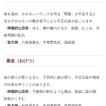
体を温め、ホルモンバランスを司る「腎陽」が不足すると、
冷えやホルモンの働き低下により不正出血が起こります。
・
特徴的な症状
：冷え、腰や膝のだるさ、頻尿、むくみ、月
経周期の乱れ
・
処方例
：八味地黄丸、牛車腎気丸、温経湯
瘀血（おけつ）
血の巡りが悪くなると、子宮内に血が滞り、不正出血や塊状
の出血を伴うことがあります。
・
特徴的な症状
：下腹部の刺すような痛み、経血に血の塊、
顔色がくすむ
・
処方例
：桂枝茯苓丸、血府逐瘀湯、芎帰調血飲