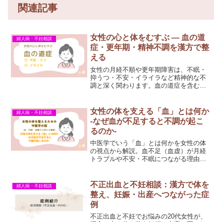
関連記事
女性の心と体をむすぶ ― 血の道
婦人病・不妊相談
症・更年期・精神不調を漢方で整
える
女性の月経不順や更年期障害は、不眠・
抑うつ・不安・イライラなど精神的な不
調と深く関わります。血の道症を含む女
性特有の不調を漢方でどう整えるのか、
体質に合わせた治療法をわかりやすく解
説します。
女性の体を支える「血」とは何か
婦人病・不妊相談
-なぜ血が不足すると不調が起こ
るのか-
中医学でいう「血」とは何かを女性の体
の視点から解説。血不足（血虚）が月経
トラブルや不安・不眠につながる理由
と、漢方での考え方をわかりやすく紹介
します。
不正出血と不妊相談：漢方で体を
婦人病・不妊相談
整え、妊娠・出産へつながった症
例
不正出血と不妊でお悩みの20代女性が、