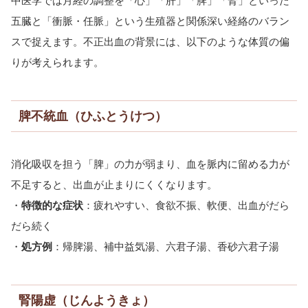
中医学では月経の調整を「心」「肝」「脾」「腎」といった
五臓と「衝脈・任脈」という生殖器と関係深い経絡のバラン
スで捉えます。不正出血の背景には、以下のような体質の偏
りが考えられます。
脾不統血（ひふとうけつ）
消化吸収を担う「脾」の力が弱まり、血を脈内に留める力が
不足すると、出血が止まりにくくなります。
・
特徴的な症状
：疲れやすい、食欲不振、軟便、出血がだら
だら続く
・
処方例
：帰脾湯、補中益気湯、六君子湯、香砂六君子湯
腎陽虚（じんようきょ）