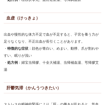
血虚（けっきょ）
出血や慢性的な体力不足で血が不足すると、子宮を養う力が
足りなくなり、不正出血が長引くことがあります。
・
特徴的な症状
：顔色が青白い、めまい、動悸、爪が割れや
すい、眠りが浅い
・
処方例
：婦宝当帰膠、十全大補湯、当帰補血湯、芎帰膠艾
湯
肝鬱気滞（かんうつきたい）
ストレスや精神的緊張により「肝」の働きが乱れると、気血