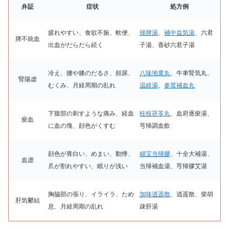
弁証
症状
処方例
疲れやすい、食欲不振、軟便、
帰脾湯
、
補中益気湯
、六君
脾不統血
出血がだらだら続く
子湯、香砂六君子湯
冷え、腰や膝のだるさ、頻尿、
八味地黄丸
、牛車腎気丸、
腎陽虚
むくみ、月経周期の乱れ
温経湯
、
参茸補血丸
下腹部の刺すような痛み、経血
桂枝茯苓丸
、血府逐瘀湯、
瘀血
に血の塊、顔色がくすむ
芎帰調血飲
顔色が青白い、めまい、動悸、
婦宝当帰膠
、十全大補湯、
血虚
爪が割れやすい、眠りが浅い
当帰補血湯、芎帰膠艾湯
胸脇部の張り、イライラ、ため
加味逍遥散
、逍遥散、柴胡
肝気鬱結
息、月経周期の乱れ
疎肝湯